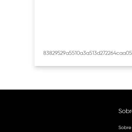
83829529a5510a3a513d272264caa05
Sobr
Sobre