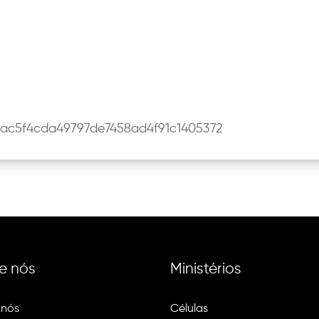
ac5f4cda49797de7458ad4f91c1405372
e nós
Ministérios
 nós
Células