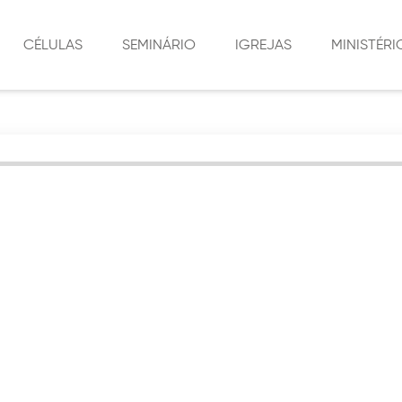
CÉLULAS
SEMINÁRIO
IGREJAS
MINISTÉRI
LIÇÕES DE CÉLULAS
SEDE
CÉLULAS
LOCALIZAÇÕES
SÃO JORGE
MÍDIA SOCIAL
MORUMBI
MINISTÉRIO 
SOCIAL
VILA RURAL
MINISTÉRIO 
PLANALTINA DO PARANÁ
MINISTÉRIO 
CRISTÃ
MIRADOR
MINISTÉRIO D
AMAPORÃ
INTERCESSÃO
MARINGÁ