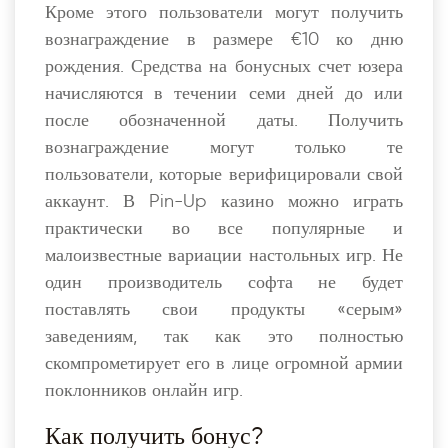
Кроме этого пользователи могут получить
вознаграждение в размере €10 ко дню
рождения. Средства на бонусных счет юзера
начисляются в течении семи дней до или
после обозначенной даты. Получить
вознаграждение могут только те
пользователи, которые верифицировали свой
аккаунт. В Pin-Up казино можно играть
практически во все популярные и
малоизвестные вариации настольных игр. Не
один производитель софта не будет
поставлять свои продукты «серым»
заведениям, так как это полностью
скомпрометирует его в лице огромной армии
поклонников онлайн игр.
Как получить бонус?