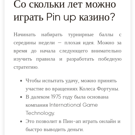
Со скольки лет можно
играть Pin up казино?
Начинать набирать турнирные баллы с
середины недели — плохая идея. Можно за
время до начала следующего внимательно
изучить правила и разработать победную
стратегию.
Чтобы испытать удачу, можно принять
участие во вращениях Колеса Фортуны.
В далеком 1975 году была основана
компания International Game
Technology.
Это позволит в Пин-ап играть онлайн и
быстро выводить деньги.