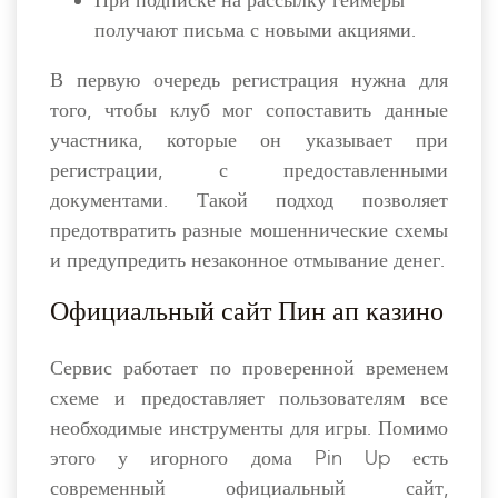
получают письма с новыми акциями.
В первую очередь регистрация нужна для
того, чтобы клуб мог сопоставить данные
участника, которые он указывает при
регистрации, с предоставленными
документами. Такой подход позволяет
предотвратить разные мошеннические схемы
и предупредить незаконное отмывание денег.
Официальный сайт Пин ап казино
Сервис работает по проверенной временем
схеме и предоставляет пользователям все
необходимые инструменты для игры. Помимо
этого у игорного дома Pin Up есть
современный официальный сайт,