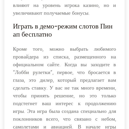
влияют на уровень игрока казино, но и
увеличивают получаемые бонусы.
Играть в демо-режим слотов Пин
ап бесплатно
Кроме того, можно выбрать любимого
провайдера из списка, размещенного на
официальном сайте. Когда вы заходите в
“Лобби рулетки”, первое, что бросается в
глаза, это дилер, который предлагает вам
сделать ставку. У вас не так много времени,
чтобы принять решение, но это только
подстегнет ваш интерес к продолжению
игры. Эта игра была создана специально для
поклонников всего, что связано с небом,
самолетами и авиацией. В начале игры