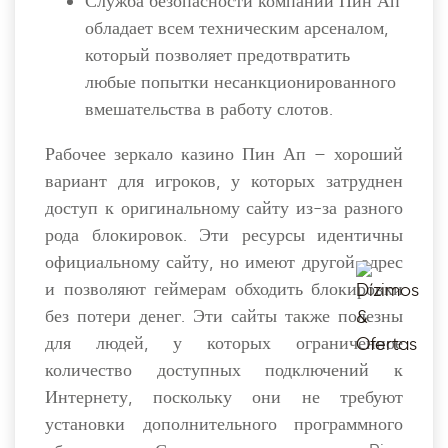
Служба безопасности компании Пин Ап
обладает всем техническим арсеналом,
который позволяет предотвратить
любые попытки несанкционированного
вмешательства в работу слотов.
Рабочее зеркало казино Пин Ап – хороший
вариант для игроков, у которых затруднен
доступ к оригинальному сайту из-за разного
рода блокировок. Эти ресурсы идентичны
официальному сайту, но имеют другой адрес
и позволяют геймерам обходить блокировки
без потери денег. Эти сайты также полезны
для людей, у которых ограниченное
количество доступных подключений к
Интернету, поскольку они не требуют
установки дополнительного программного