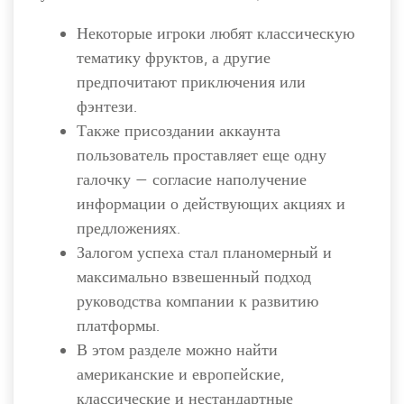
Некоторые игроки любят классическую
тематику фруктов, а другие
предпочитают приключения или
фэнтези.
Также присоздании аккаунта
пользователь проставляет еще одну
галочку — согласие наполучение
информации о действующих акциях и
предложениях.
Залогом успеха стал планомерный и
максимально взвешенный подход
руководства компании к развитию
платформы.
В этом разделе можно найти
американские и европейские,
классические и нестандартные