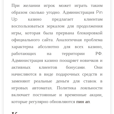
При желании игрок может играть таким
образом сколько угодно. Администрация Pin
Up казино предлагает клиентам
воспользоваться зеркалом для продолжения
игры, которая была прервана блокировкой
официального сайта. Аналогичная проблема
характерна абсолютно для всех казино,
работающих на территории РФ.
Администрация казино поощряет новичков и
активных клиентов бонусами. Они
начисляются в виде подарочных средств и
заменяют реальные деньги для ставок в
игровых автоматах. Политика лояльности
включает постоянные и временные акции,
которые регулярно обновляются
пин ап
.