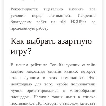
Рекомендуется тщательно изучить все
условия перед активацией. Искренне
благодарим ребят из «IZI HOUSE» за
проделанную работу!
Как выбрать азартную
игру?
В нашем рейтинге Топ-10 лучших онлайн
казино находится онлайн казино, которое
стало лучшим в этих номинациях. Это
необходимо для того, чтобы пользователи
лучше ориентировались в многообразии
площадок.. Наличие таких имен в списке
поставщиков ПО говорит о высоком качестве