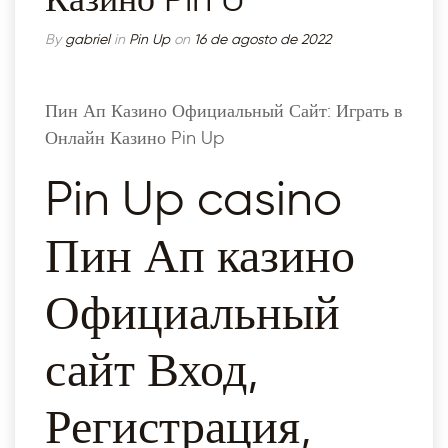
By
gabriel
in
Pin Up
on
16 de agosto de 2022
Пин Ап Казино Официальный Сайт: Играть в
Онлайн Казино Pin Up
Pin Up casino
Пин Ап казино
Официальный
сайт Вход,
Регистрация,