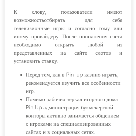
К слову, пользователи имеют
возможностьотбирать для себя
телевизионные игры и согласно тому или
иному провайдеру. После пополнения счета
необходимо открыть любой из
представленных на сайте слотов и
установить ставку.
Перед тем, как в Pin-up казино играть,
рекомендуется изучить все особенности
игр.
Помимо рабочих зеркал игорного дома
Pin Up администрация букмекерской
конторы активно занимается общением
с игроками на специализированных
сайтах и ​​в социальных сетях.