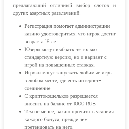
предлагающий отличный выбор слотов и
других азартных развлечений.
Регистрация помогает администрации
казино удостовериться, что игрок достиг
возраста 18 лет.
Юзеры могут выбрать не только
стандартную версию, но и вариант с
игрой на повышенных ставках.
Игроки могут запускать любимые игры
в любом месте, где есть интернет-
соединение.
С криптокошельков разрешается
вносить на баланс от 1000 RUB.
Тем не менее, важно прочитать условия
каждого бонуса, прежде чем
претендовать на него.